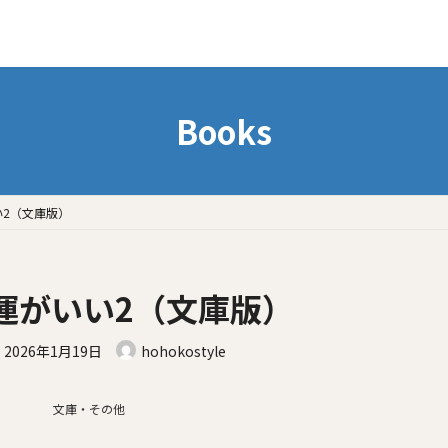
Books
い2（文庫版）
運がいい2（文庫版）
最
2026年1月19日
hohokostyle
終
更
文庫・その他
新
日