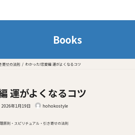
Books
き寄せの法則
わかった!恋愛編 運がよくなるコツ
編 運がよくなるコツ
最
2026年1月19日
hohokostyle
終
更
理原則・スピリチュアル・引き寄せの法則
新
日