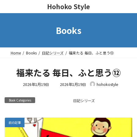
Hohoko Style
Books
Home
Books
日記シリーズ
福来たる 毎日、ふと思う⑫
福来たる 毎日、ふと思う⑫
最
2026年1月19日
2026年1月19日
hohokostyle
終
更
Book Categories
日記シリーズ
新
日
時
:
前の記事