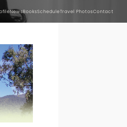
ofile
News
Books
Schedule
Travel Photos
Contact